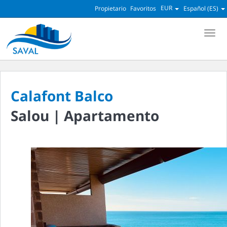
EUR
Propietario
Favoritos
Español (ES)
Men
Calafont Balco
Salou |
Apartamento